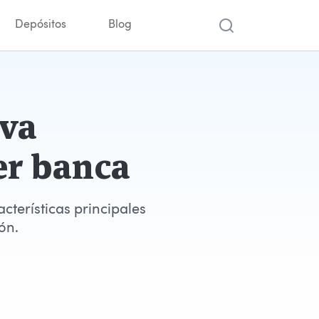
Depósitos
Blog
eva
er banca
cterísticas principales
ón.