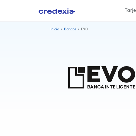
Tarje
Ir
Inicio
/
Bancos
/
EVO
al
contenido