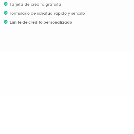
Tarjeta de crédito gratuita
Formulario de solicitud rápido y sencillo
Límite de crédito personalizado
Retiradas de efectivo sin comisiones en cajeros de todo el
mundo
Aplazo del pago
sin comisiones
hasta 18 meses
Pago desde el móvil (Apple Pay, Google Pay y EVO Bizum)
Proceso de contratación 100% online