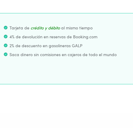
Tarjeta de
 crédito y débito
al mismo tiempo
4% de devolución en reservas de Booking.com
2% de descuento en gasolineras GALP
Saca dinero sin comisiones en cajeros de todo el mundo
Aplaza el pago
sin comisiones
hasta 18 meses
La entrega de la tarjeta de crédito no implica la concesión
de crédito, que está sujeto a la aprobación de EVO
Proceso de contratación 100% online