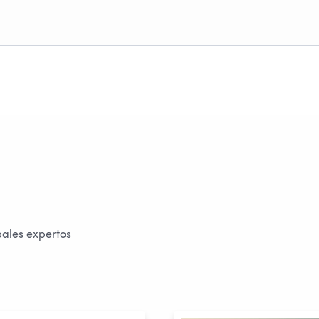
Proceso de
contratación
100% online
Cuenta para tus ahorros: 0,05% TAE hasta 30.000€
pales expertos