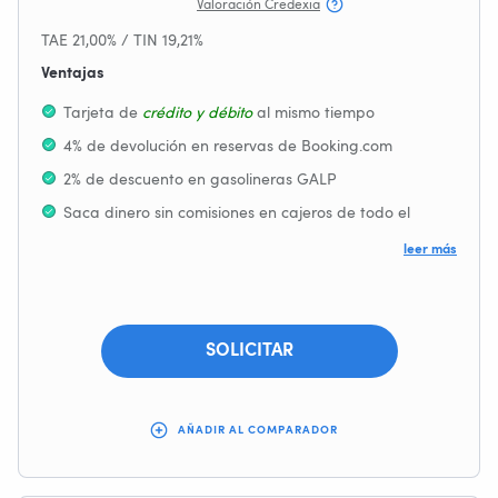
Valoración Credexia
TAE 21,00% / TIN 19,21%
Ventajas
Tarjeta de
 crédito y débito
al mismo tiempo
4% de devolución en reservas de Booking.com
2% de descuento en gasolineras GALP
Saca dinero sin comisiones en cajeros de todo el
mundo
leer más
Aplaza el pago
sin comisiones
hasta 18 meses
La entrega de la tarjeta de crédito no implica la
concesión de crédito, que está sujeto a la aprobación
SOLICITAR
de EVO
Proceso de contratación 100% online
AÑADIR AL COMPARADOR