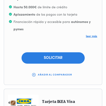
de límite de crédito
Hasta 50.000€
de los pagos con la tarjeta
Aplazamiento
Financiación rápida y accesible para
autónomos y
pymes
de apertura, de mantenimiento ni de
leer más
Sin comisiones
cancelación anticipada
Puedes disponer de tu línea o amortizar en cualquier
SOLICITAR
momento sin costes adicionales
Se puede solicitar online en tan solo 2 minutos
El tipo de interés se ajusta al perfil de cada empresa y
AÑADIR AL COMPARADOR
puede verse reducido tras un buen comportamiento
de pago
Tarjeta IKEA Visa