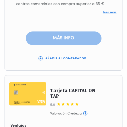
centros comerciales con compra superior a 35 €.
Reposta en Repsol, Campsa o Petronor, y consigue el
leer más
4% de bonificación.
App Móvil con tus últimos movimientos.
MÁS INFO
AÑADIR AL COMPARADOR
Tarjeta CAPITAL ON
TAP
5.0
Valoración Credexia
Ventajas