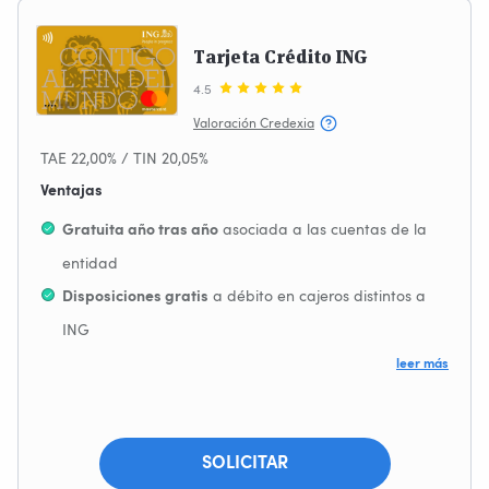
Tarjeta Crédito ING
4.5
Valoración Credexia
TAE 22,00% / TIN 20,05%
Ventajas
asociada a las cuentas de la
Gratuita año tras año
entidad
a débito en cajeros distintos a
Disposiciones gratis
ING
Compras con tecnología
contactless
leer más
Servicio de
para compras online
cartera online iupay!
2 días de descubierto sin intereses
SOLICITAR
Transferencias gratuitas