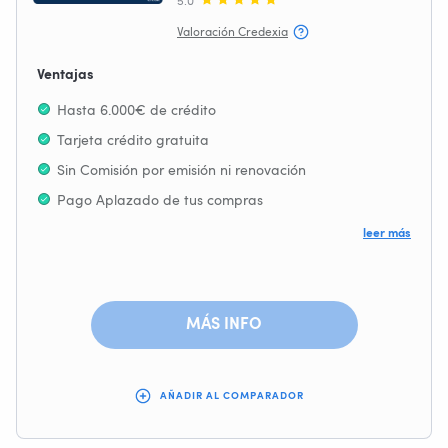
5.0
Valoración Credexia
Ventajas
Hasta 6.000€ de crédito
Tarjeta crédito gratuita
Sin Comisión por emisión ni renovación
Pago Aplazado de tus compras
Sin comisiones
leer más
Descuentos exclusivos en primeras marcas: Cortefiel,
Pedro del Hierro, Starbucks, Booking, Hoteles Barceló,
etc.
MÁS INFO
Aceptada para las compras por internet
Seguro de viajes incluido
AÑADIR AL COMPARADOR