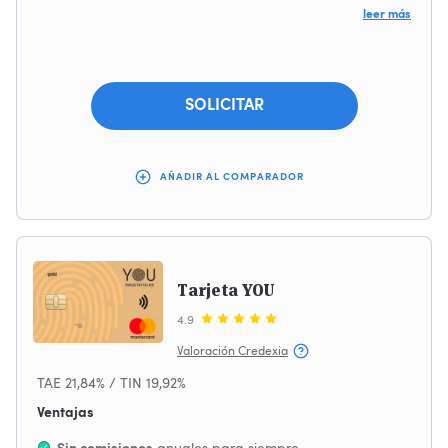
leer más
mensualmente o día concreto
Experiencias Únicas para Clientes
Necesario tener Cuenta ImaginBank
SOLICITAR
Contratación 100% Online
Banco online sin comisiones ni papeleo
Solución Full Equipped
AÑADIR AL COMPARADOR
Tarjeta YOU
4.9
Valoración Credexia
TAE 21,84% / TIN 19,92%
Ventajas