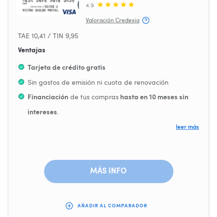
4.9
Valoración Credexia
TAE 10,41 / TIN 9,95
Ventajas
Tarjeta de crédito gratis
Sin gastos de emisión ni cuota de renovación
de tus compras
Financiación
hasta en 10 meses sin
.
intereses
Sin cambiar de banco
leer más
, válida en comercios de todo el mundo.
Internacional
MÁS INFO
AÑADIR AL COMPARADOR