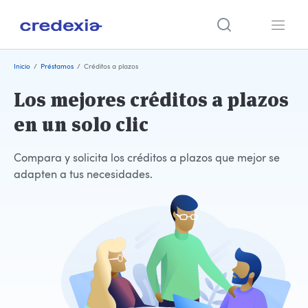
Ir
Inicio
/
Préstamos
/
Créditos a plazos
al
contenido
Los mejores créditos a plazos
en un solo clic
Compara y solicita los créditos a plazos que mejor se
adapten a tus necesidades.