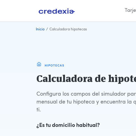
Tarje
Ir
Inicio
/
Calculadora hipotecas
al
contenido
HIPOTECAS
Calculadora de hipot
Configura los campos del simulador para
mensual de tu hipoteca y encuentra la 
ti.
¿Es tu domicilio habitual?