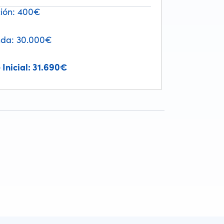
ión:
400€
nda:
30.000
€
 Inicial:
31.690
€