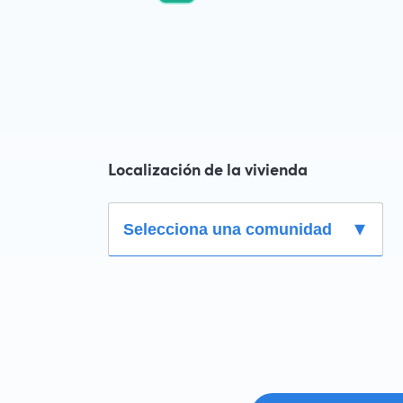
suelen dar el 80% del valor de compra de la
vivienda y el 70% en caso de segunda
residencia.
Localización de la vivienda