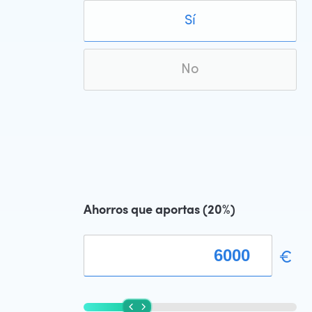
Sí
No
Ahorros que aportas (
20
%)
€
Tu hipoteca supera el
80
% del valor de la
vivienda. Si es domicilio habitual los bancos