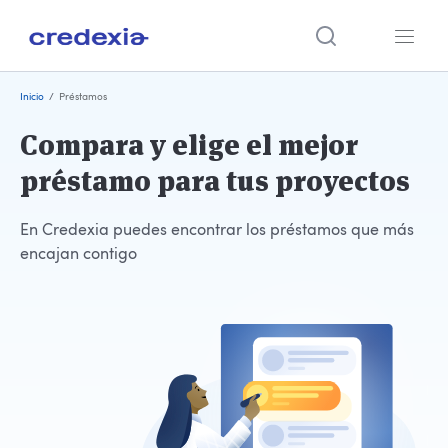
Ir
Inicio
/
Préstamos
al
contenido
Compara y elige el mejor
préstamo para tus proyectos
En Credexia puedes encontrar los préstamos que más
encajan contigo