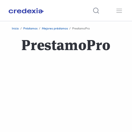
Ir
Inicio
/
Préstamos
/
Mejores préstamos
/
PrestamoPro
al
PrestamoPro
contenido