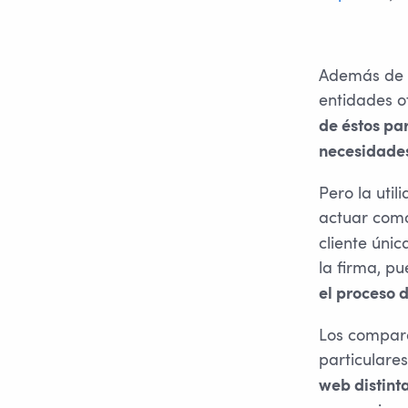
Además de c
entidades of
de éstos pa
necesidades
Pero la uti
actuar co
cliente úni
la firma, p
el proceso 
Los compara
particulare
web distinta