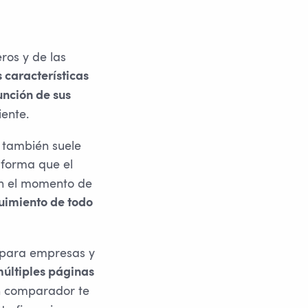
ros y de las
características
unción de sus
iente.
 también suele
 forma que el
en el momento de
uimiento de todo
 para empresas y
múltiples páginas
n comparador te