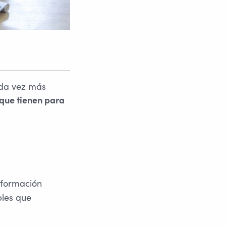
ada vez más
que tienen para
nformación
bles que