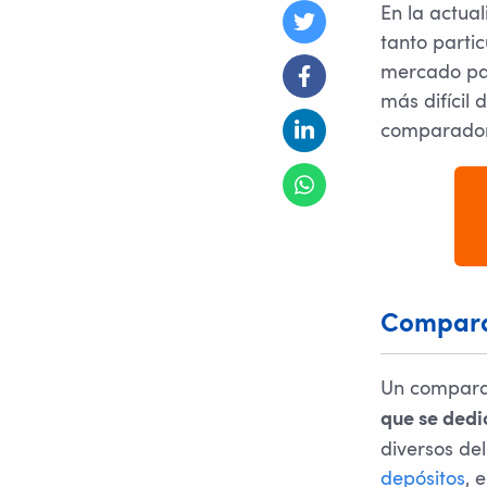
En la actua
tanto parti
mercado par
más difícil 
comparador
Comparad
Un compara
que se dedic
diversos d
depósitos
, 