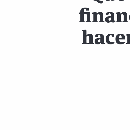
finan
hacer