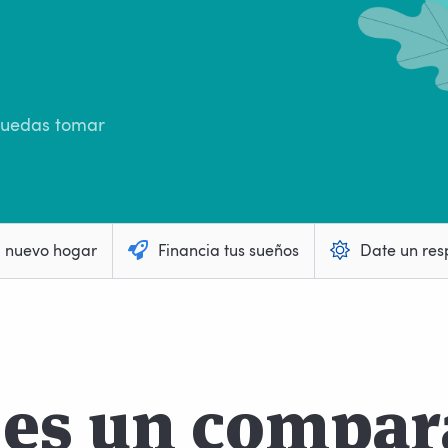
 puedas tomar
u nuevo hogar
Financia tus sueños
Date un res
 es un compar