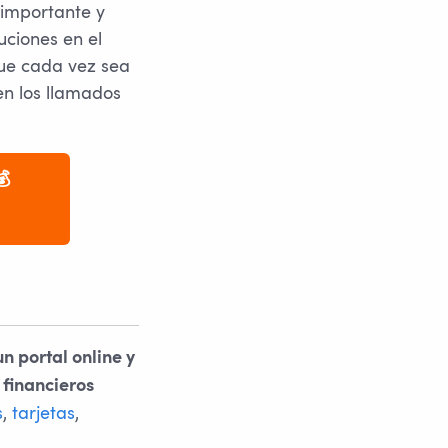
 importante y
uciones en el
ue cada vez sea
gen los llamados
💰
n portal online y
 financieros
s
,
tarjetas
,