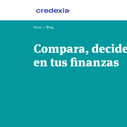
Ir
Inicio
/
Blog
al
contenido
Compara, decide 
en tus finanzas