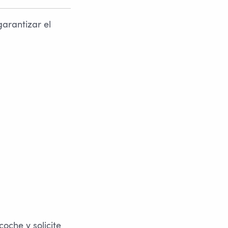
arantizar el
oche y solicite