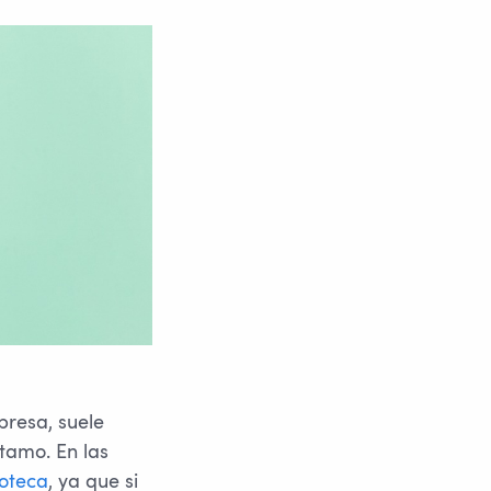
resa, suele
tamo. En las
oteca
, ya que si