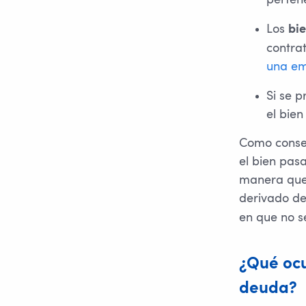
Los
bi
contra
una e
Si se 
el bie
Como consec
el bien pas
manera que 
derivado de
en que no s
¿Qué ocu
deuda?