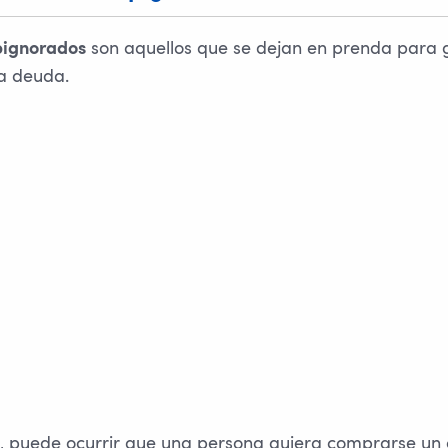
son aquellos que se dejan en prenda para g
pignorados
a deuda.
, puede ocurrir que una persona quiera comprarse un c