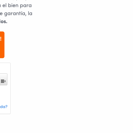
 el bien para
e garantía, la
os.
!
uda?