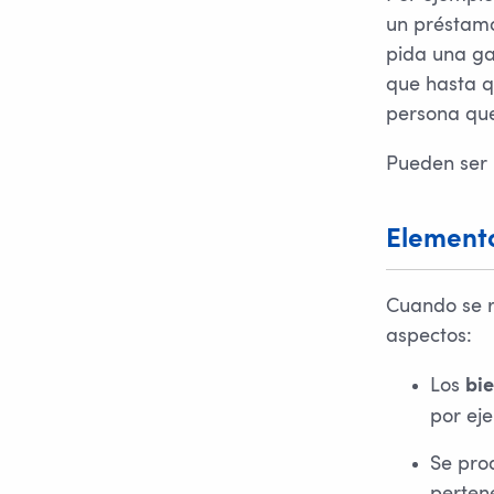
un préstamo
pida una ga
que hasta q
persona que
Pueden ser
Elemento
Cuando se r
aspectos:
Los
bi
por eje
Se pro
perten