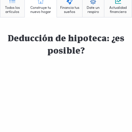
Todos los
Construye tu
Financia tus
Date un
Actualidad
artículos
nuevo hogar
sueños
respiro
financiera
Deducción de hipoteca: ¿es
posible?