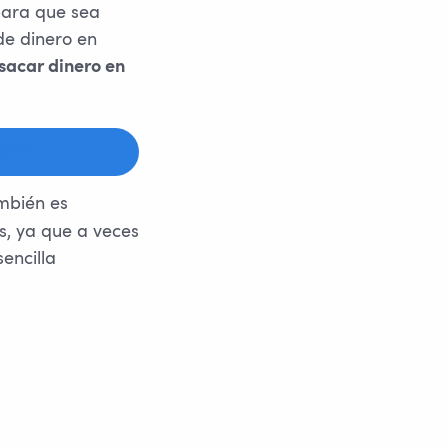
 para que sea
de dinero en
sacar dinero en
 TI?
mbién es
s, ya que a veces
encilla