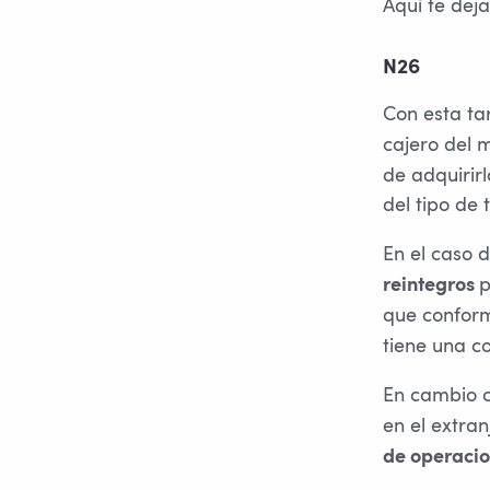
Aquí te dej
N26
Con esta ta
cajero del 
de adquirirl
del tipo de 
En el caso d
p
reintegros
que confor
tiene una c
En cambio 
en el extra
de operacio