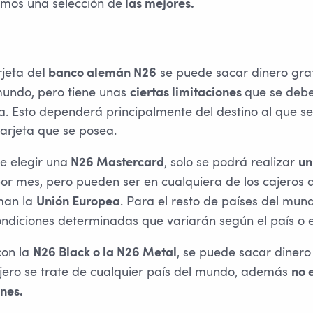
amos una selección de
las mejores.
rjeta de
se puede sacar dinero grat
l banco alemán N26
mundo, pero tiene unas
que se debe
ciertas limitaciones
a. Esto dependerá principalmente del destino al que se
tarjeta que se posea.
e elegir una
, solo se podrá realizar
N26 Mastercard
un
or mes, pero pueden ser en cualquiera de los cajeros d
man la
. Para el resto de países del mund
Unión Europea
ondiciones determinadas que variarán según el país o e
con la
, se puede sacar dinero
N26 Black o la N26 Metal
njero se trate de cualquier país del mundo, además
no e
nes.