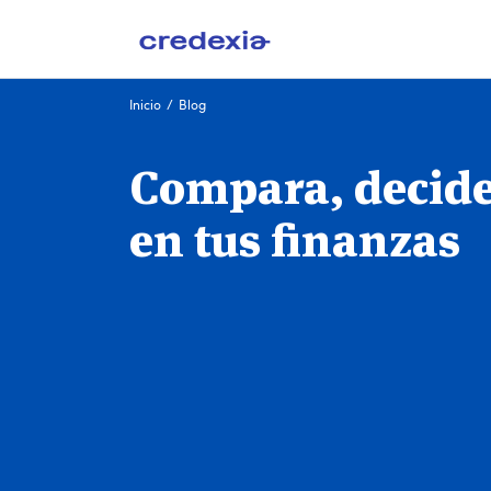
Ir
Inicio
/
Blog
al
contenido
Compara, decide 
en tus finanzas