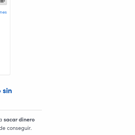
ones
 sin
ra
sacar dinero
de conseguir.