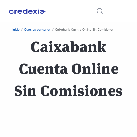
Ir
Inicio
/
Cuentas bancarias
/
Caixabank Cuenta Online Sin Comisiones
al
Caixabank
contenido
Cuenta Online
Sin Comisiones