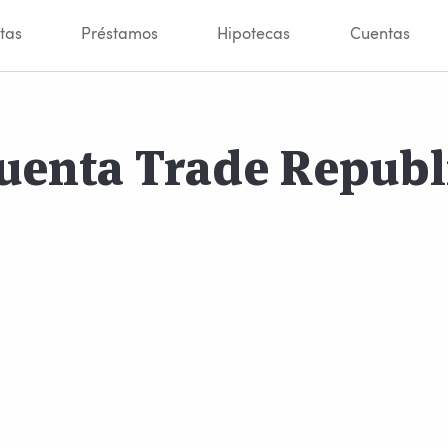
tas
Préstamos
Hipotecas
Cuentas
uenta Trade Republ