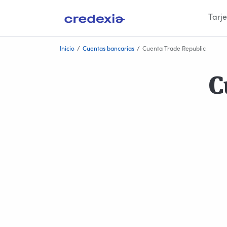
Tarje
Ir
Inicio
/
Cuentas bancarias
/
Cuenta Trade Republic
al
contenido
C