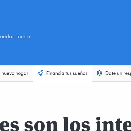
 puedas tomar
u nuevo hogar
Financia tus sueños
Date un res
es son los int