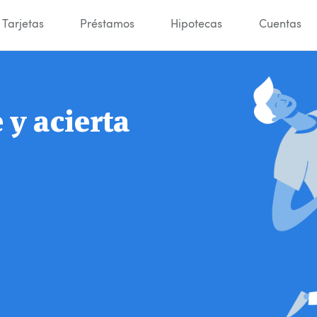
Tarjetas
Préstamos
Hipotecas
Cuentas
y acierta