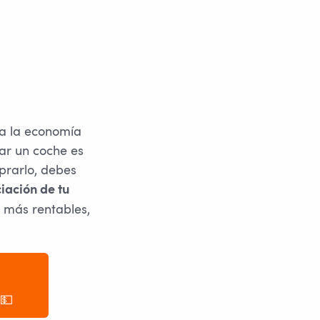
ra la economía
ar un coche es
prarlo, debes
iación de tu
s más rentables,
 💵