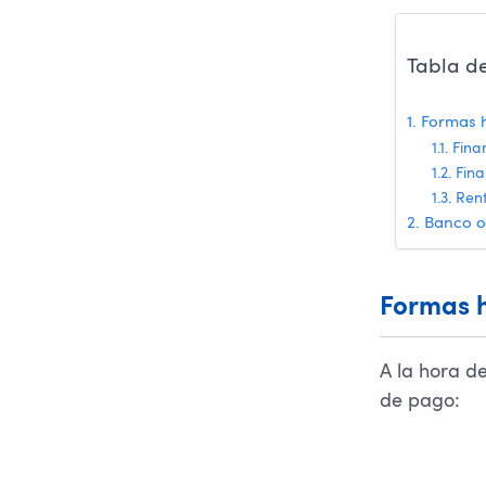
Tabla d
Formas 
Fina
Fina
Rent
Banco o
Formas h
A la hora d
de pago: