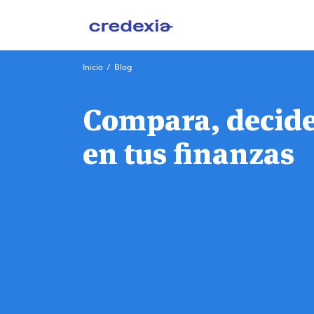
Ir
Inicio
/
Blog
al
contenido
Compara, decide 
en tus finanzas