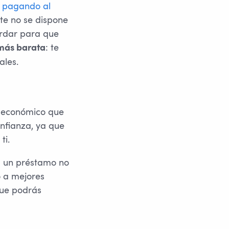
:
pagando al
te no se dispone
ardar para que
: te
 más barata
ales.
o económico que
onfianza, ya que
ti.
a un préstamo no
o a mejores
que podrás