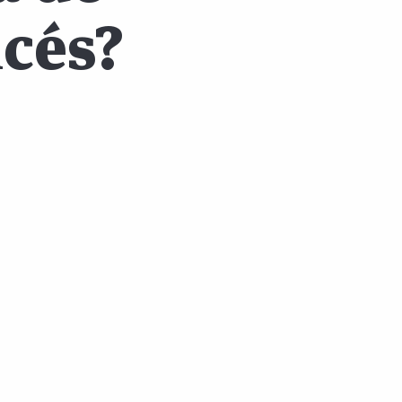
ncés?