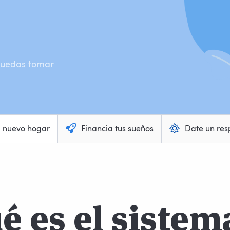
 puedas tomar
u nuevo hogar
Financia tus sueños
Date un res
é es el sistem