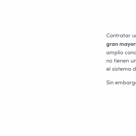
Contratar u
gran mayorí
amplio cono
no tienen u
el sistema 
Sin embargo