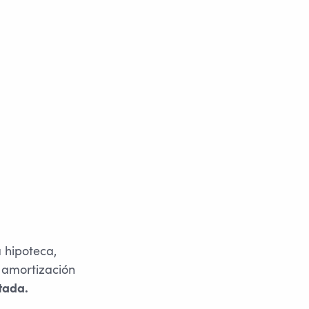
 hipoteca,
 amortización
tada.