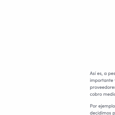
Así es, a p
importante 
proveedores
cobro media
Por ejemplo
decidimos p