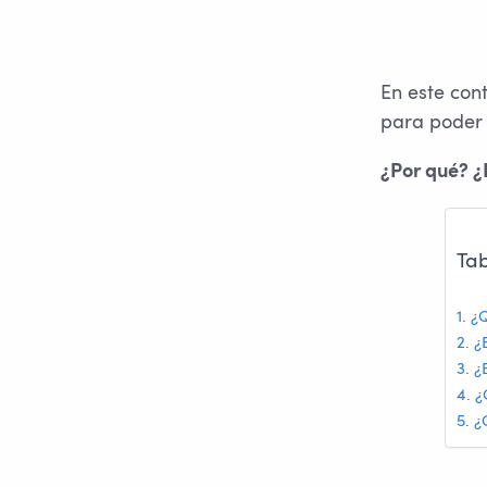
En este con
para poder s
¿Por qué? ¿
Ta
¿Q
¿
¿
¿
¿