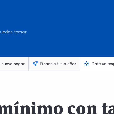
 puedas tomar
u nuevo hogar
Financia tus sueños
Date un res
mínimo con ta