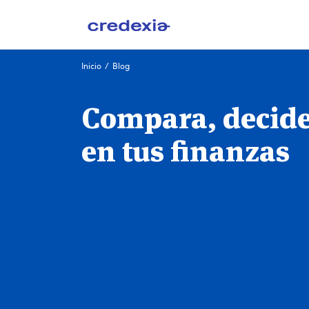
Ir
Inicio
/
Blog
al
contenido
Compara, decide 
en tus finanzas