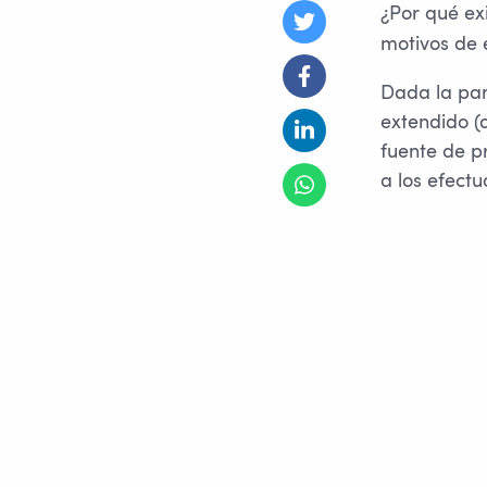
¿Por qué ex
motivos de e
Dada la pan
extendido (d
fuente de pr
a los efectu