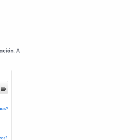
. A
lación
mas?
vos?