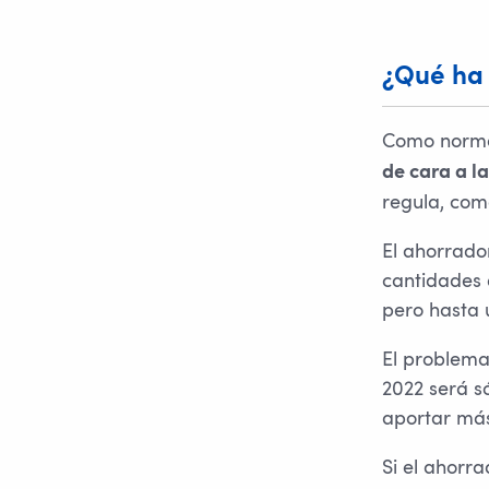
¿Qué ha 
Como norma
de cara a la
regula, com
El ahorrado
cantidades 
pero hasta u
El problema 
2022 será s
aportar má
Si el ahorra