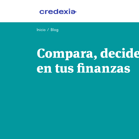
Ir
Inicio
/
Blog
al
contenido
Compara, decide 
en tus finanzas