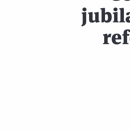
jubil
re